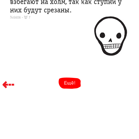
взбегают на холм, так как ступни у
них будут срезаны.
№5606 - 👿 7
⇠