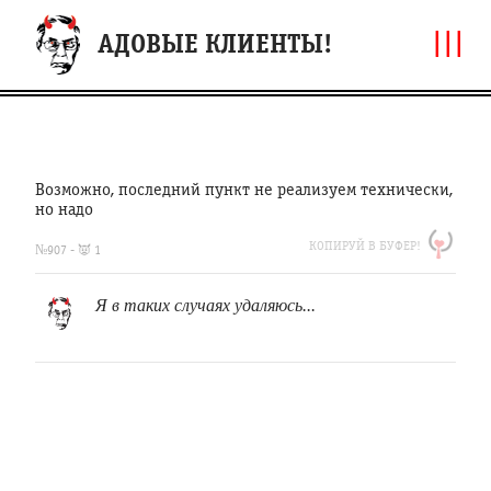
|||
АДОВЫЕ КЛИЕНТЫ!
Возможно, последний пункт не реализуем технически,
но надо
https://clfh.org/907
КОПИРУЙ В БУФЕР!
Возможно,
№907 - 👿 1
последний
пункт
Я в таких случаях удаляюсь...
не
реализуем
технически,
но
надо