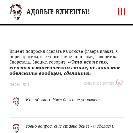
|||
АДОВЫЕ КЛИЕНТЫ!
Клиент попросил сделать на основе флаера плакат, я
переспросила, все то же самое но плакат, говорит да.
Сверстала. Звонит, говорит:
-«Это все не то,
хочется в классическом стиле, не знаю как
объяснить вообщем, сделайте!»
https://clfh.org/8024
КОПИРУЙ В БУФЕР!
Клиент
№8024 - 👿 2
попросил
сделать
Как обычно. Уже даже не удивляет...
на
основе
флаера
плакат,
я
говно вопрос. еще ставка денег - и сделаем.
переспросила,
все