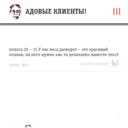
|||
АДОВЫЕ КЛИЕНТЫ!
полоса 10 – 11 У нас весь разворот – это красивый
коллаж, на него нужно как-то деликатно нанести текст
https://clfh.org/6939
КОПИРУЙ В БУФЕР!
полоса
№6939 - 👿 0
10
–
11
У
нас
весь
разворот
–
это
красивый
коллаж,
на