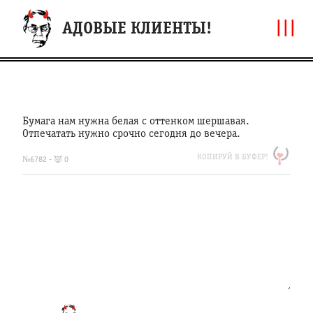
|||
АДОВЫЕ КЛИЕНТЫ!
Бумага нам нужна белая с оттенком шершавая.
Отпечатать нужно срочно сегодня до вечера.
https://clfh.org/6782
КОПИРУЙ В БУФЕР!
Бумага
№6782 - 👿 0
нам
нужна
белая
с
оттенком
шершавая.
Отпечатать
нужно
срочно
сегодня
до
вечера.