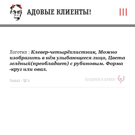
|||
АДОВЫЕ КЛИЕНТЫ!
Логотип :
Клевер-четырёхлистник, Можно
изобразить в нём улыбающееся лицо, Цвета
зелёный(преобладает) с рубиновым. Форма
-круг или овал.
https://clfh.org/6662
КОПИРУЙ В БУФЕР!
Логотип
№6662 - 👿 0
:
Клевер-
четырёхлистник,
Можно
изобразить
в
нём
улыбающееся
лицо,
Цвета