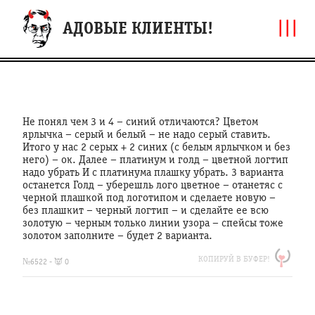
|||
АДОВЫЕ КЛИЕНТЫ!
Не понял чем 3 и 4 – синий отличаются? Цветом
ярлычка – серый и белый – не надо серый ставить.
Итого у нас 2 серых + 2 синих (с белым ярлычком и без
него) – ок. Далее – платинум и голд – цветной логтип
надо убрать И с платинума плашку убрать. 3 варианта
останется Голд – уберешль лого цветное – отанетяс с
черной плашкой под логотипом и сделаете новую –
без плашкит – черный логтип – и сделайте ее всю
золотую – черным только линии узора – спейсы тоже
золотом заполните – будет 2 варианта.
https://clfh.org/6522
КОПИРУЙ В БУФЕР!
Не
№6522 - 👿 0
понял
чем
3
и