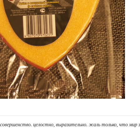
h.org/5596
е совершенство. целостно, выразительно. жаль только, что мир 