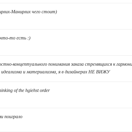
ирлих-Манирлих чего стоит)
что-то есть :)
лостно-концептуального понимания заказа стремящихся к гармон
 идеализма и материализма, я в дизайнерах НЕ ВИЖУ
thinking of the hgiehst order
и поиграло