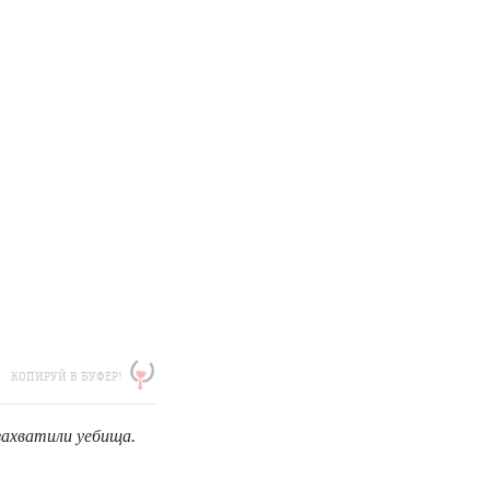
КОПИРУЙ В БУФЕР!
захватили уебища.