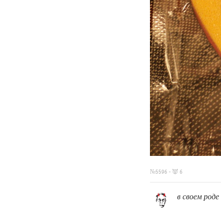
https://clf
№5596 - 👿 6
в своем род