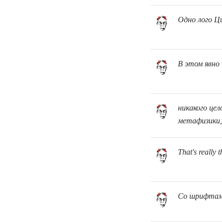
Одно лого Ц
В этом явно 
никакого це
метафизики,
That's really 
Со шрифтам