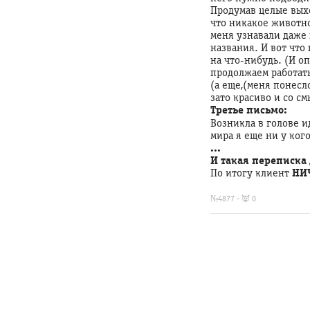
Продумав целые выхо
что никакое животно
меня узнавали даже 
названия. И вот что
на что-нибудь. (И оп
продолжаем работат
(а еще,(меня понесл
зато красиво и со см
Третье письмо:
Возникла в голове и
мира я еще ни у ког
...
И такая переписка 
По итогу клиент
НИ
https://clf
Размышле
№4877 - 👿 0
заказчика
о
породела
работе:
Ни
один
из
вариантов