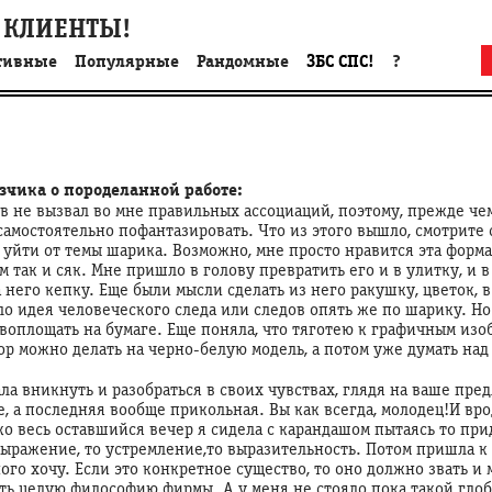
 КЛИЕНТЫ!
тивные
Популярные
Рандомные
ЗБС СПС!
?
чика о породеланной работе:
в не вызвал во мне правильных ассоциаций, поэтому, прежде чем
самостоятельно пофантазировать. Что из этого вышло, смотрите 
я уйти от темы шарика. Возможно, мне просто нравится эта форма.
 так и сяк. Мне пришло в голову превратить его и в улитку, и в 
а него кепку. Еще были мысли сделать из него ракушку, цветок, в
о идея человеческого следа или следов опять же по шарику. Но
воплощать на бумаге. Еще поняла, что тяготею к графичным из
пор можно делать на черно-белую модель, а потом уже думать над
ала вникнуть и разобраться в своих чувствах, глядя на ваше пр
, а последняя вообще прикольная. Вы как всегда, молодец!И вро
ко весь оставшийся вечер я сидела с карандашом пытаясь то при
ражение, то устремление,то выразительность. Потом пришла к 
ого хочу. Если это конкретное существо, то оно должно звать и 
ь целую философию фирмы. А у меня не стояло пока такой глоб