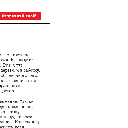
Отправляй своё!
 вам ответить,
сами. Как видите,
 Ну и я тут
дерево, и в бабочку,
 общем, много чего.
 к сожалению я не
ображениям-
 цветом.
едложение. Улитки
де бы все вполне
дать этому
выводу, от этого
манить. И потом под
альной цели.