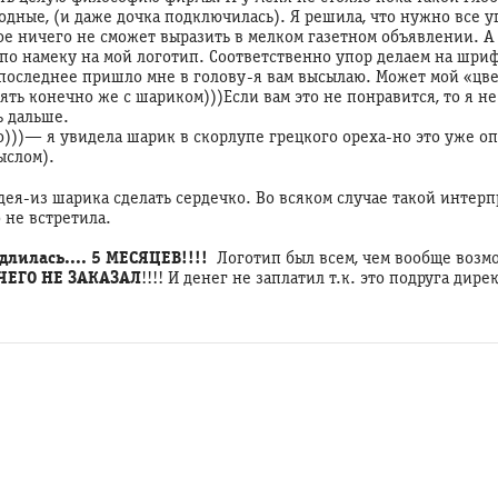
дные, (и даже дочка подключилась). Я решила, что нужно все у
е ничего не сможет выразить в мелком газетном объявлении. А 
по намеку на мой логотип. Соответственно упор делаем на шри
 последнее пришло мне в голову-я вам высылаю. Может мой «цве
ять конечно же с шариком)))Если вам это не понравится, то я не 
ь дальше.
о)))— я увидела шарик в скорлупе грецкого ореха-но это уже о
ыслом).
дея-из шарика сделать сердечко. Во всяком случае такой интер
о не встретила.
длилась.... 5 МЕСЯЦЕВ!!!!
Логотип был всем, чем вообще возмо
ЧЕГО НЕ ЗАКАЗАЛ
!!!! И денег не заплатил т.к. это подруга дирек
h.org/4877
ния
нной