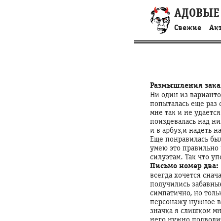
АДОВЫЕ
Свежие
Ак
Размышления заказ
Ни один из варианто
попыталась еще раз 
мне так и не удаетс
поиздевалась над ним
и в арбуз,и надеть н
Еще понравилась был
умею это правильно 
силуэтам. Так что у
Письмо номер два:
всегда хочется снач
получились забавные
симпатично, но толь
персонажу нужное вы
значка я слишком мн
него нужно подводит