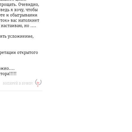
прощать. Очевидно,
ведь я хочу, чтобы
фте и обыгрывании
ток» вас натолкнет
настаиваю, но ....
пять усложнение,
претации открытого
жно....
тора!!!!!
КОПИРУЙ В БУФЕР!