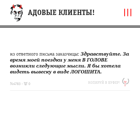
|||
АДОВЫЕ КЛИЕНТЫ!
из ответного письма заказчицы:
Здравствуйте. За
время моей поездки у меня В ГОЛОВЕ
возникли следующие мысли. Я бы хотела
видеть вывеску в виде ЛОГОШИТА.
https://clfh.org/4783
КОПИРУЙ В БУФЕР!
из
№4783 - 👿 0
ответного
письма
заказчицы:
Здравствуйте.
За
время
моей
поездки
у
меня