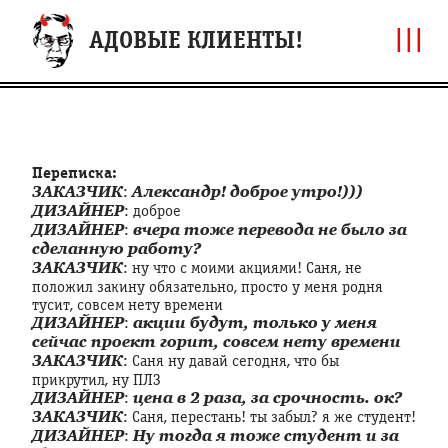
|||
АДОВЫЕ КЛИЕНТЫ!
Переписка:
ЗАКАЗЧИК
:
Александр! доброе утро!)))
ДИЗАЙНЕР
: доброе
ДИЗАЙНЕР
:
вчера тоже перевода не было за
сделанную работу?
ЗАКАЗЧИК
: ну что с моими акциями! Саня, не
положил закину обязательно, просто у меня родня
тусит, совсем нету времени
ДИЗАЙНЕР
:
акции будут, только у меня
сейчас проект горит, совсем нету времени
ЗАКАЗЧИК
: Саня ну давай сегодня, что бы
прикрутил, ну ПЛЗ
ДИЗАЙНЕР
:
цена в 2 раза, за срочность. ок?
ЗАКАЗЧИК
: Саня, перестань! ты забыл? я же студент!
ДИЗАЙНЕР
:
Ну тогда я тоже студент и за