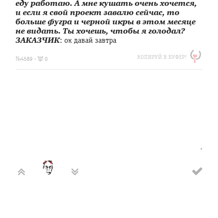
еду работаю. А мне кушать очень хочется,
и если я свой проект завалю сейчас, то
больше фугра и черной икры в этом месяце
не видать. Ты хочешь, чтобы я голодал?
ЗАКАЗЧИК
: ок давай завтра
https://clfh.org/4589
КОПИРУЙ В БУФЕР!
Переписка:
№4589 - 👿 0
ЗАКАЗЧИК
:
Александр!
доброе
утро!)))
ДИЗАЙНЕР
:
доброе
ДИЗАЙНЕР
:
вчера
тоже
перевода
не
было
за
сделанную
работу?
ЗАКАЗЧИК
:
ну