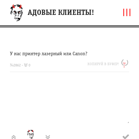
|||
АДОВЫЕ КЛИЕНТЫ!
У нас принтер лазерный или Canon?
https://clfh.org/2862
КОПИРУЙ В БУФЕР!
У
№2862 - 👿 0
нас
принтер
лазерный
или
Canon?