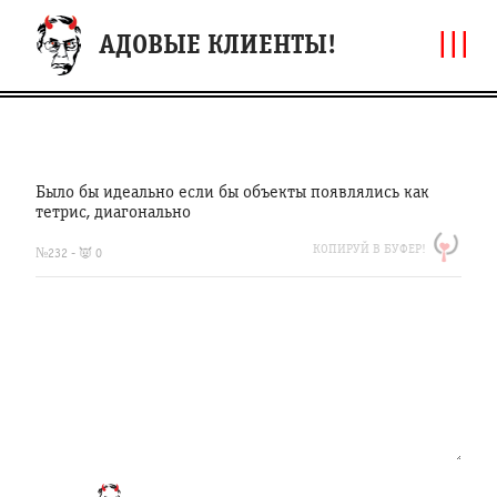
|||
АДОВЫЕ КЛИЕНТЫ!
Было бы идеально если бы объекты появлялись как
тетрис, диагонально
https://clfh.org/232
КОПИРУЙ В БУФЕР!
Было
№232 - 👿 0
бы
идеально
если
бы
объекты
появлялись
как
тетрис,
диагонально