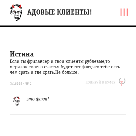
|||
АДОВЫЕ КЛИЕНТЫ!
Истина
Если ты фрилансер и твои клиенты рублевые,то
мерилом твоего счастья будет тот факт,что тебе есть
чем срать и где срать.Не больше.
https://clfh.org/16665
КОПИРУЙ В БУФЕР!
Истина
№16665 - 👿 1
Если
ты
это факт!
фрилансер
и
твои
клиенты
рублевые,то
мерилом
твоего