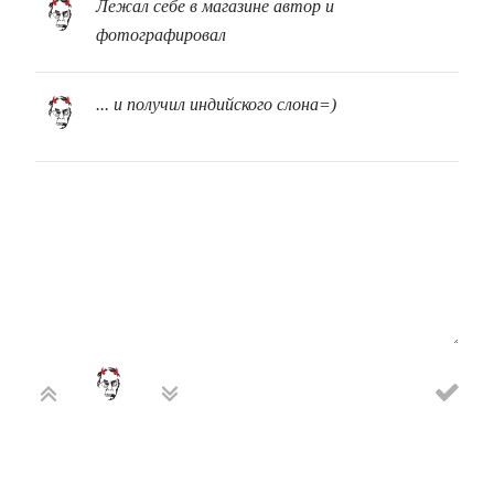
Лежал себе в магазине автор и
а
потом
фотографировал
исправлял,
исправлял,
исправлял..
... и получил индийского слона=)