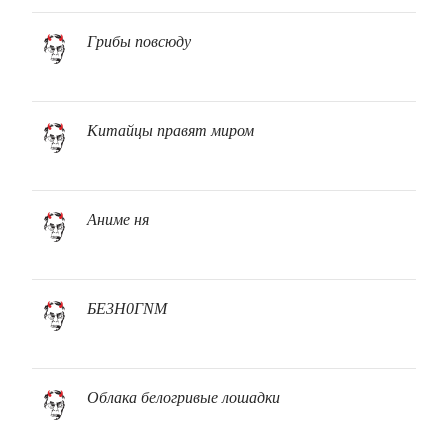
Грибы повсюду
Китайцы правят миром
Аниме ня
БЕ3Н0ГNМ
Облака белогривые лошадки