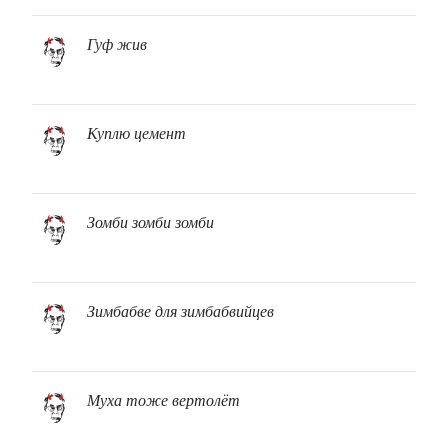
Гуф жив
Куплю цемент
Зомби зомби зомби
Зимбабве для зимбабвийцев
Муха тоже вертолёт