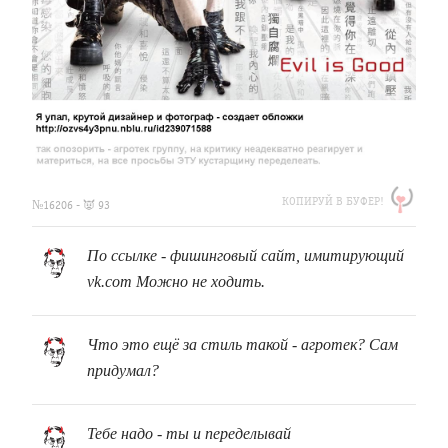
https://clfh.org/16206
КОПИРУЙ В БУФЕР!
№16206 - 👿 93
По ссылке - фишинговый сайт, имитирующий
vk.com Можно не ходить.
Что это ещё за стиль такой - агротек? Сам
придумал?
Тебе надо - ты и переделывай