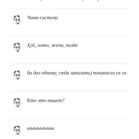
Чиню систему
Хуй, говно, жопа, пизда
да дал одному, сюда запилить) понаписал ох ох
Кто это пишет?
ыыыыыыыы