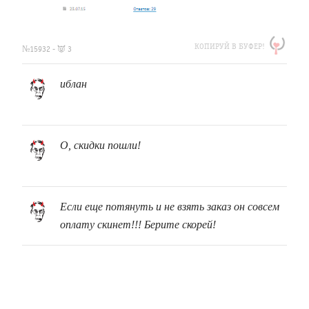
https://clfh.org/15932
КОПИРУЙ В БУФЕР!
№15932 - 👿 3
иблан
О, скидки пошли!
Если еще потянуть и не взять заказ он совсем
оплату скинет!!! Берите скорей!